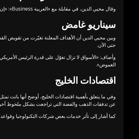
وقال محيي الدين، في مقابلة مع «العربية Business»: «إن سيناريوهات التأثير الاقتصادي تتحدد وفق مدة الحرب: هل ستكون حرب أيام أم أسابيع أم قد تطول أكثر من ذلك؟».
سيناريو غامض
وبين محيي الدين أن الأهداف المعلنة تغيّرت من تقويض الق
حتى الآن.
وأضاف: «الأسواق لا تزال تعوّل على قدرة الرئيس الأمريكي دو
الغموض».
اقتصادات الخليج
وفي ما يتعلق بأهمية اقتصادات الخليج، أوضح أنها باتت تمث
عن تدفقات الذهب والفضة التي تراجعت بشكل ملحوظ أخيرا
كما أشار إلى تأثر خدمات بعض شركات التكنولوجيا وقواعد ا