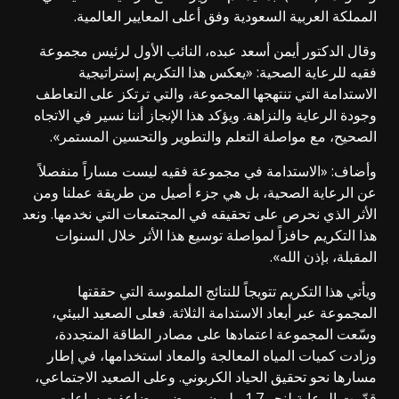
المملكة العربية السعودية وفق أعلى المعايير العالمية.
وقال الدكتور أيمن أسعد عبده، النائب الأول لرئيس مجموعة
فقيه للرعاية الصحية: «يعكس هذا التكريم إستراتيجية
الاستدامة التي تنتهجها المجموعة، والتي ترتكز على التعاطف
وجودة الرعاية والنزاهة. ويؤكد هذا الإنجاز أننا نسير في الاتجاه
الصحيح، مع مواصلة التعلم والتطوير والتحسين المستمر».
وأضاف: «الاستدامة في مجموعة فقيه ليست مساراً منفصلاً
عن الرعاية الصحية، بل هي جزء أصيل من طريقة عملنا ومن
الأثر الذي نحرص على تحقيقه في المجتمعات التي نخدمها. ونعد
هذا التكريم حافزاً لمواصلة توسيع هذا الأثر خلال السنوات
المقبلة، بإذن الله».
ويأتي هذا التكريم تتويجاً للنتائج الملموسة التي حققتها
المجموعة عبر أبعاد الاستدامة الثلاثة. فعلى الصعيد البيئي،
وسّعت المجموعة اعتمادها على مصادر الطاقة المتجددة،
وزادت كميات المياه المعالجة والمعاد استخدامها، في إطار
مسارها نحو تحقيق الحياد الكربوني. وعلى الصعيد الاجتماعي،
قدّمت الرعاية لنحو 1.7 مليون مريض، وضاعفت ساعات