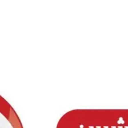
Ski
t
conten