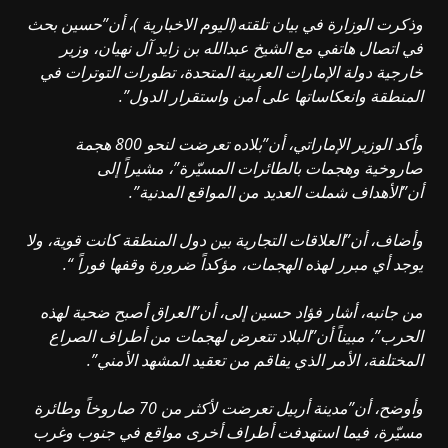
وذكرت الوزارة في بيان تلقته(اليوم الاخبارية )، أن”حسين بحث
في اتصال هاتفي مع الشيخ عبدالله بن زايد آل نهيان، وزير
خارجية دولة الإمارات العربية المتحدة، تطورات التوترات في
المنطقة وانعكاساتها على أمن واستقرار الدول”.
وأكد الوزير الإماراتي، أن”بلاده تعرضت لنحو 800 هجمة
صاروخية وهجمات بالطائرات المسيّرة”، مشيراً إلى
أن”الأهداف شملت العديد من المواقع المدنية”.
وأضاف، أن”العلاقات التجارية بين دول المنطقة كانت قوية، ولا
يوجد أي مبرر لهذه الهجمات، مؤكداً ضرورة وقفها فوراً “.
من جانبه، أشار فؤاد حسين إلى، أن”العراق أصبح ضحية لهذه
الحرب”، مبيناً أن”البلاد تتعرض لهجمات من أطراف الصراع
المختلفة، الأمر الذي يفاقم من تعقيد المشهد الأمني”.
وأوضح، أن”مدينة أربيل تعرضت لأكثر من 70 صاروخاً وطائرة
مسيّرة، فيما استهدفت أطراف أخرى مواقع في جنوب وغرب