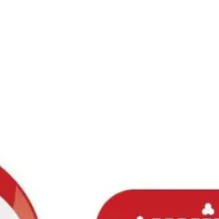
Ski
t
conten