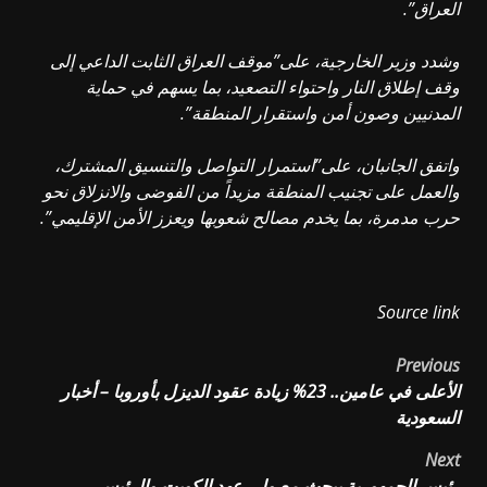
العراق”.
وشدد وزير الخارجية، على”موقف العراق الثابت الداعي إلى
وقف إطلاق النار واحتواء التصعيد، بما يسهم في حماية
المدنيين وصون أمن واستقرار المنطقة”.
واتفق الجانبان، على”استمرار التواصل والتنسيق المشترك،
والعمل على تجنيب المنطقة مزيداً من الفوضى والانزلاق نحو
حرب مدمرة، بما يخدم مصالح شعوبها ويعزز الأمن الإقليمي”.
Source link
Post
Previous
الأعلى في عامين.. 23% زيادة عقود الديزل بأوروبا – أخبار
navigation
السعودية
Next
رئيس الجمهورية يبحث مع ولي عهد الكويت والرئيس