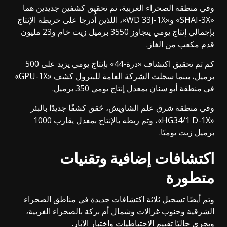
وفي منطقة الصحراء الغربية، تم تحقيق كشفين جديدين هما
«SHAI-3X» و«WD 33J-1X»، اللذين أُدرجا على خريطة الإنتاج
بإجمالي إنتاج يومي يتجاوز 3550 برميل زيت خام و23 مليون
قدم مكعب من الغاز.
كم تم تحقيق اكتشاف «درة-44» بإنتاج يومي يزيد على 500
برميل، بينما سجلت الشركة العامة للبترول كشف «GPU-1X»
في منطقة أبو سنان بمعدل إنتاج يومي 350 برميل.
وفي منطقة شرق علم الشاويش، حُقق كشفًا جديدًا بالبئر
«HG34/1 D-1X»، وتم ربطه بالإنتاج بمعدل يقارب 1000
برميل زيت يوميًا.
اكتشافات إضافية وتقنيات
متطورة
وتم أيضًا تسجيل ثلاثة اكتشافات جديدة في مناطق الصحراء
الشرقية وجنوب غزالات وشمال أم بركة بالصحراء الغربية،
ويجري حاليًا تقييم الاحتياطيات واختبار الآبار.