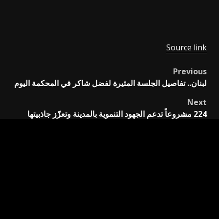
Source link
Previous
Post
لبنان.. تفاصيل الجلسة المثيرة لفضل شاكر في المحكمة اليوم
navigation
Next
224 مشروعاً تدعم الجهود التنموية بالمدينة وتعزّز جاذبيتها
للاستثمار – أخبار السعودية
اترك تعليقاً
لن يتم نشر عنوان بريدك الإلكتروني.
الحقول الإلزامية مشار
إليها بـ
*
التعليق
*