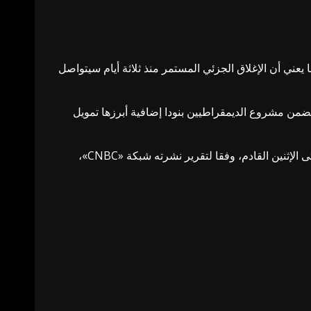
ني أن الإغلاق الجزئي المستمر منذ ثلاثة أيام سيتواصل
 تضمن مشروع الديمقراطيين بنودا إضافية أبرزها تمويل
ويستمر هذا الإخفاق بعد سلسلة من المحاولات منذ عشية الإغلاق وحتى اليوم الثالث منه، مما يجعل تمديد الأزمة أمرا شبه مؤكد حتى الإثنين القادم، وفقا لتقرير نشرته شبكة «CNBC»،