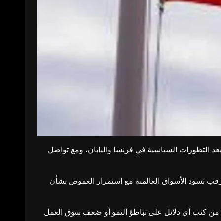
 بعد التطورات السياسية في فرنسا واليابان، ومع تواصل
 إلى 4.164%، بينما بلغت عوائد السندات لأجل عامين نحو 3.597%، في ظل حالة ترقب تسود الأسواق العالمية مع استمرار الغموض بشأن
ن كثب أي دلائل على تباطؤ النمو أو ضعف سوق العمل