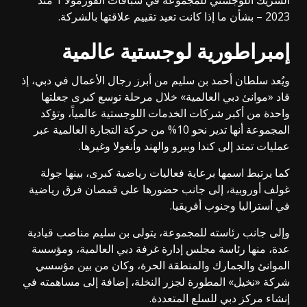
الشريك اللوجستي للمجموعة في سباقات الفورمولا 1 منذ
2023 – بشأن ما إذا كانت تعيد تقييم علاقتها بالشركة.
إمبراطورية لوجستية عالمية
ويُعد سلطان أحمد بن سليم من أبرز رجال الأعمال في دبي، إذ
قاد «موانئ دبي العالمية» خلال مرحلة توسع كبرى جعلتها
واحدة من أكبر شركات الخدمات اللوجستية عالمياً، وتؤكد
المجموعة أنها تدير نحو 10% من حركة التجارة العالمية عبر
عمليات تمتد إلى كندا وبيرو والهند وأنغولا وغيرها.
كما يرتبط اسمها برعاية فعاليات رياضية كبرى، بينها جولة
غولف أوروبية، إلى جانب حضورها على قمصان فرق رياضية
في أستراليا وجنوب أفريقيا.
وإلى جانب رئاسته للمجموعة، يتولى بن سليم مناصب قيادية
عدة، منها رئاسة مجلس إدارة غرفة دبي العالمية، ومؤسسة
الموانئ والجمارك والمنطقة الحرة، وكان من بين مؤسسي
شركة «نخيل» المطورة لجزر النخلة، إضافة إلى مساهمته في
إنشاء مركز دبي للسلع المتعددة.