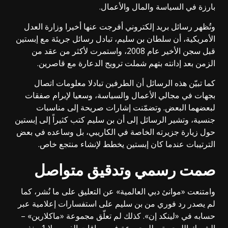
بارزة في السياسة والمال والأعمال.
وتُظهر رسائل بريد إلكتروني أفرجت عنها أخيرا وزارة العدل
الأمريكية، أن سلطان بن سليم، تبادل رسائل جريئة مع إبستين
قبل سجن الأخير عام 2008، واستمرت لأكثر من عقد من
الزمن بعد إدانته بتهم شملت ترويج الدعارة مع قاصرين.
كما تبيّن هذه الرسائل أن الطرفين تبادلا معلومات اتصال
بجهات في مجالي الأعمال والسياسة، وسعيا لإبرام صفقات
لبعضهما البعض. وتضمّنت إشارات صريحة إلى مناسبات
جنسية، وتشير الرسائل إلى أن بن سليم كتب كثيراً إلى إبستين
حول زيارة جزيرته الخاصة في الكاريبي، بل وساعده في بعض
الترتيبات عندما كان إبستين يخطط لإنشاء منتجع خاص.
صمت رسمي وتدقيق متواصل
وامتنعت «موانئ دبي العالمية» عن التعليق على ما نُشر، كما
لم يصدر رد فوري من بن سليم على استفسارات إعلامية عبر
حسابه في «لينكد إن». كذلك لم تعلّق مجموعة «ماكلارين» –