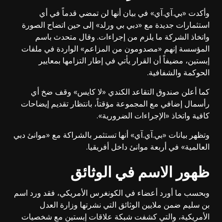
وأكدت «بي.آي.آي» في بيان أنها لن تمضي قدماً في أي
استثمارات جديدة مع «دبي بي ورلد» إلى حين اتضاح الصورة
واتخاذ الشركة ما يلزم من إجراءات. وقال متحدث باسم
المؤسسة إنهم «مصدومون من المزاعم» الواردة في ملفات
إبستين، مضيفاً أن القرار يأتي في إطار التزامها بمعايير
الحوكمة والشفافية.
كما أعلن صندوق التقاعد الكندي «لا كايس» وقف ضخ أي
رأسمال إضافي مع المجموعة مؤقتاً، بانتظار تقديم إيضاحات
كافية واتخاذ «الإجراءات الضرورية».
وتظهر بيانات «بي.آي.آي» أنها تستثمر بالشراكة مع «موانئ دبي
العالمية» في أربعة موانئ داخل أفريقيا.
ظهور الاسم في الوثائق
وبحسب ما أورد أعضاء في الكونغرس الأمريكي، فقد ورد اسم
بن سليم ضمن ملايين الوثائق التي نشرتها وزارة العدل
الأمريكية، والتي كشفت شبكة علاقات إبستين مع شخصيات