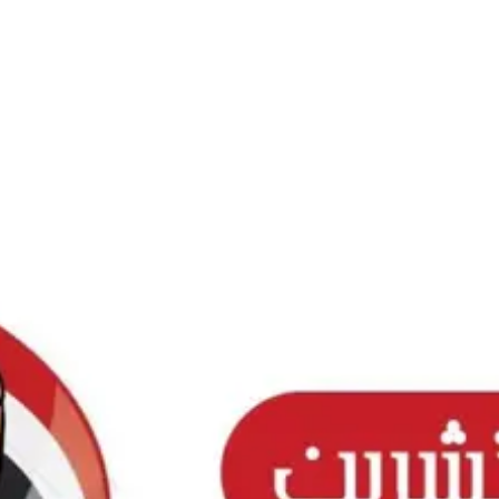
Ski
t
conten