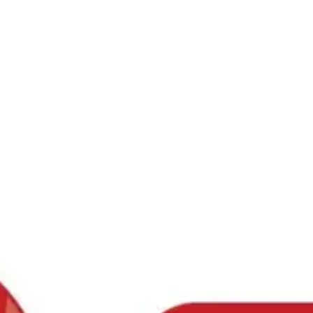
Ski
t
conten