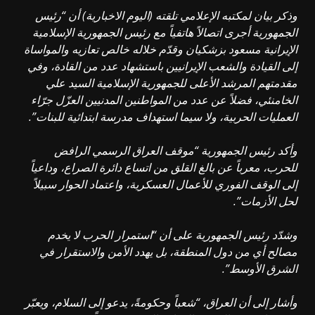
وذكر بيان لمكتبه الإعلامي تلقته (اليوم الاخبارية) أن “رئيس
الجمهورية أجرى اتصالاً هاتفياً مع رئيس الجمهورية الإسلامية
الإيرانية مسعود بزشكيان وقدّم خلاله خالص تعازيه والمواساة
إلى القيادة والشعب الإيرانيين باستشهاد عدد من القادة، وفي
مقدمتهم المرشد الأعلى للجمهورية الإسلامية السيد علي
الخامنئي، فضلاً عن عدد من المواطنين المدنيين العزّل جرّاء
العمليات الحربية، ولا سيما استهداف مدرسة ابتدائية للبنات”.
وأكد رئيس الجمهورية “موقف العراق الرسمي الرافض
للحرب، معرباً عن بالغ القلق من اتساع دائرة الصراع، وداعياً
إلى الوقف الفوري للأعمال العسكرية، واعتماد الحوار سبيلاً
لحل الأزمات”.
وشدّد رئيس الجمهورية على أن “استمرار الحرب لا يخدم
مصالح أي من دول المنطقة، بل يهدد الأمن والاستقرار في
الشرق الأوسط”.
وأشار إلى أن العراق، “شعباً وحكومةً، يدعو إلى السلام، ويعبّر