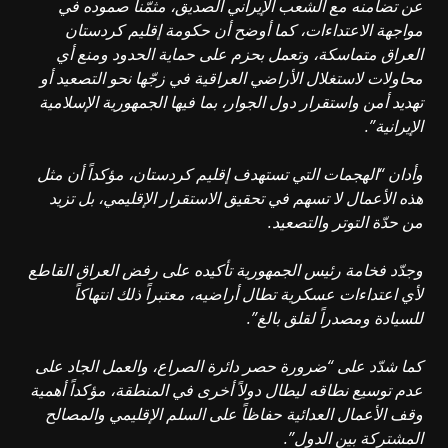
عن تضامنه مع الشعب الإيراني الصديق، مثمّناً صموده في
مواجهة الاعتداءات، كما أوضح أن حكومة إقليم كردستان
العراق متماسكة، وتعمل بحزم على حماية الحدود ومنع أي
محاولات لاستغلال الأراضي العراقية في زجّها نحو التصعيد أو
تهديد أمن واستقرار دول الجوار، بما فيها الجمهورية الإسلامية
الإيرانية”.
وأدان “الهجمات التي تستهدف إقليم كردستان، مؤكداً أن مثل
هذه الأعمال لا تسهم في تحقيق الاستقرار الإقليمي، بل تزيد
من حدّة التوتر والتصعيد.
وجدّد فخامة رئيس الجمهورية تأكيده على رفض العراق القاطع
لأي اعتداءات عسكرية تطال أراضيه، معتبراً ذلك انتهاكاً
للسيادة ومصدراً لقلق بالغ”.
كما شدّد على “ضرورة حصر دائرة الصراع، والعمل الجاد على
عدم توسيع نطاقه ليطال دولاً أخرى في المنطقة، مؤكداً أهمية
وقف الأعمال العدائية حفاظاً على السلم الإقليمي والمصالح
المشتركة بين الدول”.