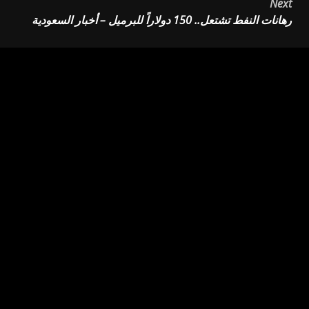
Next
رهانات النفط تشتعل.. 150 دولاراً للبرميل – أخبار السعودية
اترك تعليقاً
لن يتم نشر عنوان بريدك الإلكتروني.
الحقول الإلزامية مشار
إليها بـ
*
التعليق
*