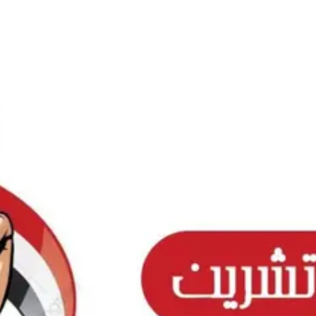
Ski
t
conten