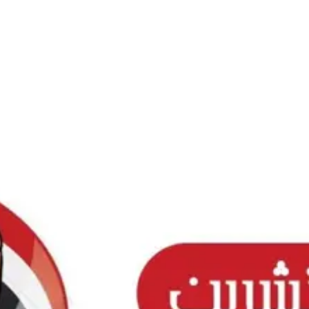
Ski
t
conten