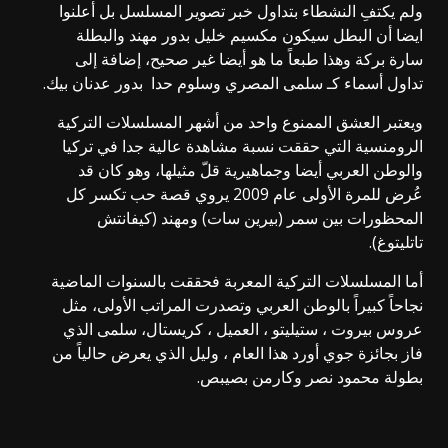
ولم يكتفِ النشطاء بتداول خبر تصوير المسلسل بل أعلنوا
ايضا أن البطل سيكون
مكسيم خليل
بدور مهند والبطلة
سارة بركة وهذا طبعاً ما هو أيضا غير صحيح، إضافة إلى
تداول أسماء كـ
سلمى المصري
وسلوم حدا بدور عدنان بيك.
ويعتبر العشق الممنوع واحد من أشهر المسلسلات التركية
الرومنسية التي حققت نسبة مشاهدة عالية جدا في
تركيا
والوطن العربي أيضا وجماهيرية قلّ مثيلها، وهو كان قد
عُرض للمرة الأولى عام 2009 يروي قصة حب تكسر كل
المحظورات بين سمر (بيرين سات) ومهند (كيفانتش
تاتليتوغ).
أما المسلسلات التركية المعربة فحققت بالسنوات الماضية
نجاحاً كبيراً بالوطن العربي وتصدرت المراتب الأولى، مثل
عروس بيروت
، ستيليتو ، العميل ،
كريستال
،
سلمى
الذي
فاز بجائزة جوي أورد هذا العام ، وليل الذي يعرض حالياً من
بطولة
محمود نصر
وكارمن بصيبص.