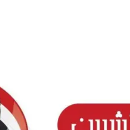
Ski
t
conten