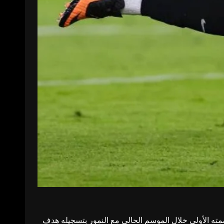
العميد للمرة الأولى منذ 10 أشهر عادية، إذ تمكن من وضع بصمته الأولى خلال الموسم الحالي مع النمور بتسجيله هدف