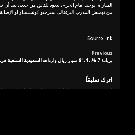
المباراة الوحيد أمام الحزم، ليعود للتألق من جديد، بعد أن
من تهميش المدرب البرتغالي سيرجيو كونسيساو أو الإصابة، 
Source link
Previous
Post
بزيادة 7 %.. 81.4 مليار ريال واردات السعودية السلعية في 30 يوماً – أخبار السعودية
navigation
اترك تعليقاً
لن يتم نشر عنوان بريدك الإلكتروني.
الحقول الإلزامية مشار 
التعليق
*