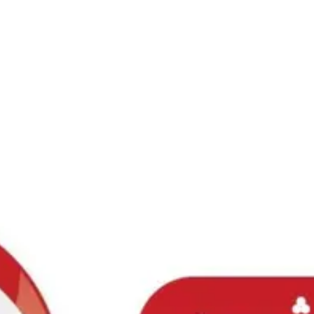
Ski
t
conten