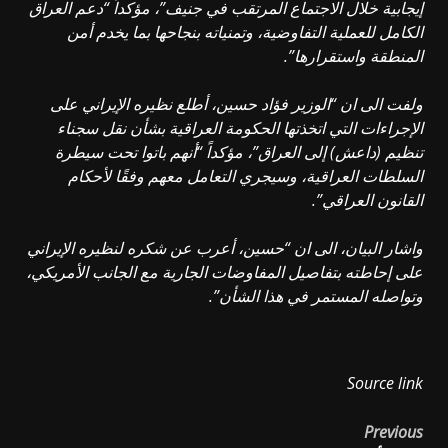
إيجابية خلال الاجتماع المرتقب في جنيف”، مؤكداً “دعم العراق
الكامل للعملية التفاوضية، وتمنياته بنجاحها بما يخدم أمن
المنطقة واستقرارها”.
ولفت الى ان “الوزير فؤاد حسين، أطلع نظيره الإيراني على
الإجراءات التي اتخذتها الحكومة العراقية بشأن نقل سجناء
تنظيم (داعش) إلى العراق”، مؤكداً “أنهم باتوا تحت سيطرة
السلطات العراقية، وسيجري التعامل معهم وفقًا لأحكام
القانون العراقي”.
واشار البيان، الى ان “حسين، أعرب عن شكره لنظيره الإيراني
على إحاطته بتفاصيل المفاوضات الجارية مع الجانب الأمريكي،
وتواصله المستمر في هذا الشأن”.
Source link
Post
Previous