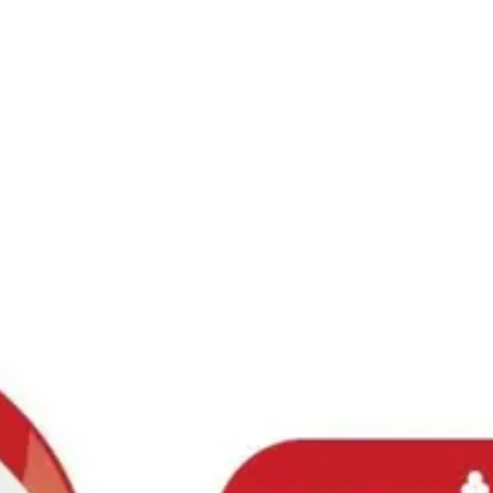
Ski
t
conten