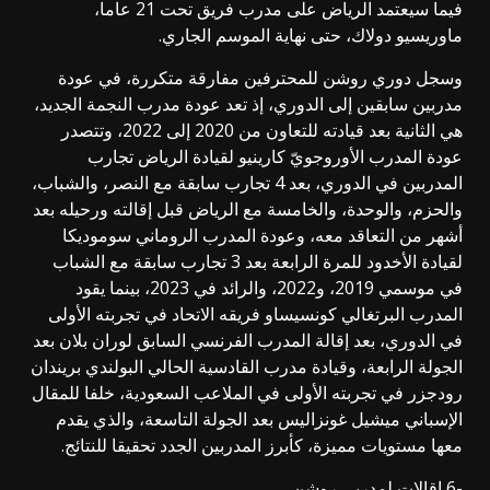
فيما سيعتمد الرياض على مدرب فريق تحت 21 عاما،
ماوريسيو دولاك، حتى نهاية الموسم الجاري.
وسجل دوري روشن للمحترفين مفارقة متكررة، في عودة
مدربين سابقين إلى الدوري، إذ تعد عودة مدرب النجمة الجديد،
هي الثانية بعد قيادته للتعاون من 2020 إلى 2022، وتتصدر
عودة المدرب الأوروجويّ كارينيو لقيادة الرياض تجارب
المدربين في الدوري، بعد 4 تجارب سابقة مع النصر، والشباب،
والحزم، والوحدة، والخامسة مع الرياض قبل إقالته ورحيله بعد
أشهر من التعاقد معه، وعودة المدرب الروماني سوموديكا
لقيادة الأخدود للمرة الرابعة بعد 3 تجارب سابقة مع الشباب
في موسمي 2019، و2022، والرائد في 2023، بينما يقود
المدرب البرتغالي كونسيساو فريقه الاتحاد في تجربته الأولى
في الدوري، بعد إقالة المدرب الفرنسي السابق لوران بلان بعد
الجولة الرابعة، وقيادة مدرب القادسية الحالي البولندي بريندان
رودجزر في تجربته الأولى في الملاعب السعودية، خلفا للمقال
الإسباني ميشيل غونزاليس بعد الجولة التاسعة، والذي يقدم
معها مستويات مميزة، كأبرز المدربين الجدد تحقيقا للنتائج.
-6 إقالات لمدربي روشن