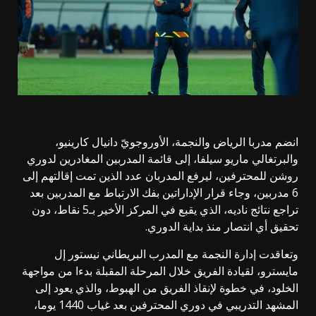
انضم مدربا الرياض والنجمة، الأوروجويّ دانيال كارينيو،
والبرتغالي ماريو سيلفا، إلى قائمة المدربين المغادرين لدوري
روشن للمحترفين، ليرفع المدربان عدد الذين تمت إقالتهم إلى
6 مدربين، وجاء قرار الإداراتين بفك الارتباط مع المدربين بعد
تراجع نتائج ناديه، الذي يقبع في المركز الأخير بـ5 نقاط، دون
تحقيق أي انتصار منذ بداية الدوري.
وتعاقدت إدارة النجمة مع المدرب البريطاني نيستور إل
مايسترو، لقيادة الفريق خلال المرحلة المقبلة بدءا من مواجهة
الخلود، في خطوة لإنقاذ الفريق من الهبوط، والذي يعود إلى
المشهد التدريبي في دوري المحترفين بعد غياب 1440 يوما،