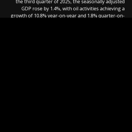
the third quarter of 2025, the seasonally adjusted
GDP rose by 1.4%, with oil activities achieving a
growth of 10.8% year-on-year and 1.8% quarter-on-
quarter, while non-oil activities recorded an increase
of 4.3% year-on-year and 1.7% quarter-on-quarter.
Source link
Previous
Post
قاتل فرنسي يعيد سيناريو لقبين نصراويين
navigation
Next
بينتو يمنح العالمي رقما غير مسبوق
اترك تعليقاً
لن يتم نشر عنوان بريدك الإلكتروني.
الحقول الإلزامية مشار