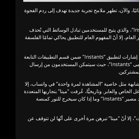
يًا، والآن، تظهر ملامح تجربة جديدة تهدف إلى ردم الفجوة
ووفقًا لما أورده تقرير لموقع “بيزنس إنسايدر”، تعمل “ميتا” داخليًا على تطوير نموذج أولي لتطبيق مستقل أُطلق عليه اسم “Instants”، والذي يتيح للمستخدمين تبادل الوسائط التي تُحذف
لعام، إلا أنّ المفهوم العام للتطبيق يحاكي تمامًا الفلسفة
“، المعروف بتنقيبه عن الميزات غير المعلنة، إشارات لتطبيق “Instants” ضمن قسم التطبيقات التابعة
لـ “ميتا” داخل إنستغرام. وتُشير التفاصيل المسربة إلى أنّ “ميتا” قد تدمج ميزة كانت تختبرها سابقًا باسم “Shots” لتصبح تحت مسمى “Instants”، حيث سيتمكن المستخدمون من إرسال
لمشتركين.
مشابهة مثل خاصية “المشاهدة لمرة واحدة” في
واتساب
، إلا
لنوع من التفاعل الخاص والعابر. وتاريخيًّا، عُرفت “ميتا” بتجاربها المتعددة
مع التطبيقات المستقلة، فبينما تحول بعضها مثل “ثريدز” إلى منتجات متكاملة، اختفى بعضها الآخر بهدوء، ويبقى الوقت كفيلًا بتحديد مصير “Instants” وما إذا كان سيخرج للنور كمنصة
تلك “إنستغرام” أكثر من ملياري مستخدم مقابل نحو 946 مليونًا لـ “سناب شات”، إلا أنّ “ميتا” تبرهن مرة أخرى على أنّها لن تتوقف عن