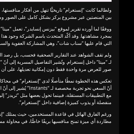
ولطالما كانت “إنستغرام” تاريخيًّا تنهل من أفكار منافستها
بين المنصتين عبر مشروع يركز بشكل كامل على الصور ومقا
بمجرد مشاهدتها. وقد أكّد المتحدث باسم الشركة وجود هذا المش
التي قام عليها “سناب شات”، وهي المشاركة العفوية والسريعة ال
ولم تقف الشواهد عند التقارير الصحفية فحسب، بل رصد ا
صور للعرض مرة واحدة فقط دون إمكانية تعديلها، على أن تقت
تعكس هذه الخطوة نمطًا متأصلًا لدى “إنستغرام” في محاكا
أنّ السعي نحو تجربة 
منفصلة أو يذوب كميزة إضافية داخل “إنستغرام”.
مطاردة أي ميزة تمنح منافسيها بريقًا خاصًّا، في محاولة م