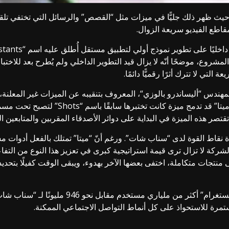
، حيث ظهر ذلك جليًّا في ميزات مثل “القصص” والرسائل التي تختفي تلقائ
طع الفيديو سريعة الزوال.
روع، موضحًا أنّه لا يزال قيد التطوير الداخلي ولم يُطرح بعد للاختبار ا
تي لا تترك أثرًا رقميًّا دائمًا.
لمهندس “
أليساندرو بالوزي
صر هذه الميزة في البداية على دوائر الأصدقاء المقربين والمتابعين ا
ة نقاط القوة لدى “سناب شات”. ورغم أنّ “ميتا” تمتلك بالفعل أدوات 
مخصصة لـ “Instants” يُشير إلى أنّ الشركة لا تزال ترى قيمة استراتيجية كبرى في تعزيز هذا ا
ورغم الفارق الهائل في قاعدة المستخدمين، حيث يم
ستمرة للاستحواذ على كل أنماط التواصل الاجتماعي الممكنة.