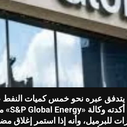
 يتدفق عبره نحو خمس كميات النفط عال
على سوق ا
ع الماضية بمقدار 10 دولارات للبرميل، وأنه إذا استم