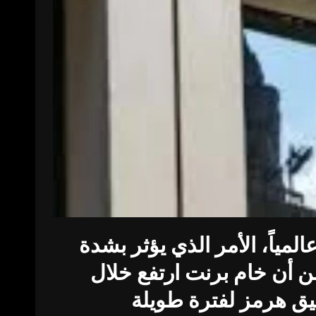
مياً، الأمر الذي يؤثر بشدة
لنفط الخام، وهذا ما أكدته وكالة «S&P Global Energy» من أن خام برنت ارتفع خلال
ر إغلاق مضيق هرمز لفترة طويلة