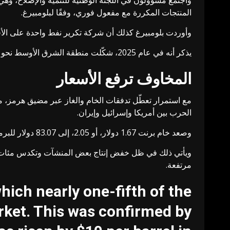
واجتمع مسؤولون في اللجنة الوطنية للتنمية والإصلاح، وهي
المنتجات المكررة مع مفعول فوري، وفقًا لبلومبيرغ.
وأوردت بلومبيرغ كذلك أن شركة تكرير نفط واحدة على الأقل
يذكر أنه في عام 2025، شكّلت منطقة الشرق الأوسط نحو 57 % من الواردات الصينية المباشرة للنفط الخام المنقول بحرًا، بحسب مجموعة التحليلات كبلر.
المخاوف ترفع الأسعار
مع استمرار تعطّل تدفقات الخام والغاز عبر مضيق هرمز، م
الحرب بين أمريكا وإسرائيل وإيران.
وصعد خام برنت 1.67 دولار، أو 2.05، إلى 83.07 دولار للبرميل، كما ارتفع خام غرب تكساس الوسيط الأمريكي 1.94 دولار، أو 2.60 %، إلى 76.60 دولار.
ويأتي ذلك في ظل خفض إنتاج بعض المنشآت وتكدس مئات الن
مرتفعة.
hich nearly one-fifth of the
arket. This was confirmed by